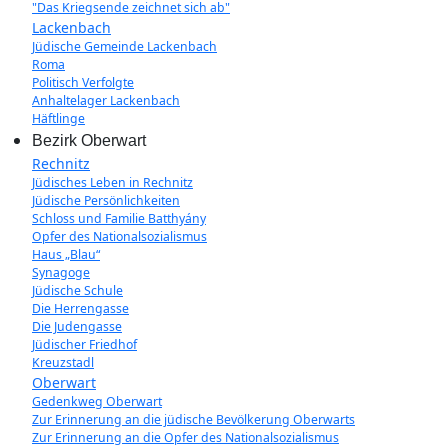
"Das Kriegsende zeichnet sich ab"
Lackenbach
Jüdische Gemeinde Lackenbach
Roma
Politisch Verfolgte
Anhaltelager Lackenbach
Häftlinge
Bezirk Oberwart
Rechnitz
Jüdisches Leben in Rechnitz
Jüdische Persönlichkeiten
Schloss und Familie Batthyány
Opfer des Nationalsozialismus
Haus „Blau“
Synagoge
Jüdische Schule
Die Herrengasse
Die Judengasse
Jüdischer Friedhof
Kreuzstadl
Oberwart
Gedenkweg Oberwart
Zur Erinnerung an die jüdische Bevölkerung Oberwarts
Zur Erinnerung an die Opfer des Nationalsozialismus