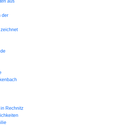
eten aus
 der
 zeichnet
nde
e
ckenbach
in Rechnitz
ichkeiten
lie