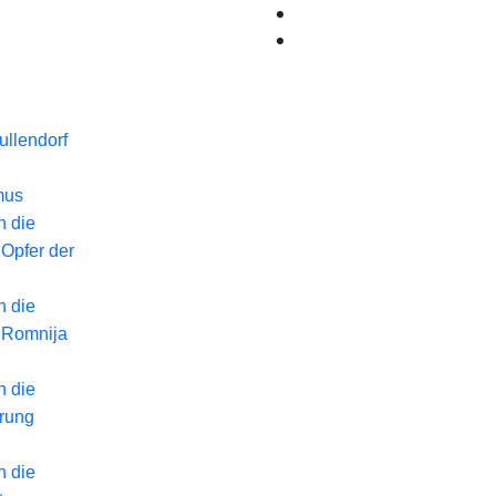
llendorf
mus
n die
 Opfer der
n die
 Romnija
n die
erung
n die