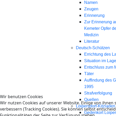
Namen
Zeugen
Erinnerung
Zur Erinnerung a
Kemeter Opfer d
Medizin
Literatur
Deutsch-Schützen
Errichtung des L
Situation im Lage
Entschluss zum 
Täter
Auffindung des 
1995
Strafverfolgung
Wir benutzen Cookies
Quellen
Wir nutzen Cookies auf unserer Website. Einige von ihnen s
Loipersdorf-Kitzladen
verbessern (Tracking Cookies). Sie können selbst entscheid
Gedenkort Loiper
Funktionalitäten der Seite zur Verfügung stehen.