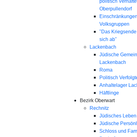
politisch Verhaft
Oberpullendorf
Einschränkungen
Volksgruppen
"Das Kriegsende
sich ab"
Lackenbach
Jüdische Gemei
Lackenbach
Roma
Politisch Verfolgt
Anhaltelager La
Häftlinge
Bezirk Oberwart
Rechnitz
Jüdisches Leben 
Jüdische Persönl
Schloss und Fami