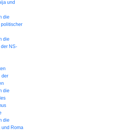
ija und
n die
politischer
n die
 der NS-
ten
 der
en
n die
des
mus
e
n die
a und Roma