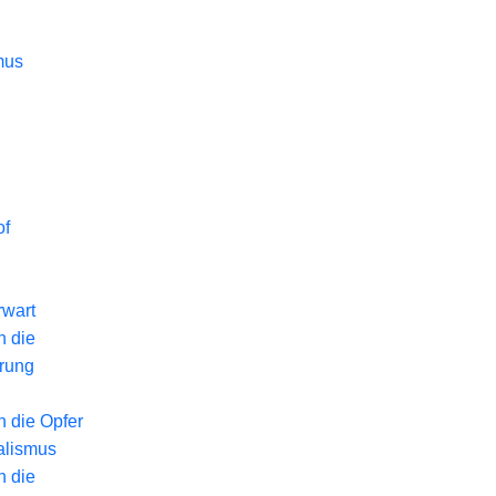
mus
of
wart
n die
erung
n die Opfer
alismus
n die