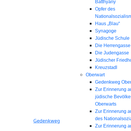
Batthyány
Opfer des
Nationalsozialis
Haus „Blau“
Synagoge
Jüdische Schule
Die Herrengasse
Die Judengasse
Jüdischer Friedh
Kreuzstadl
Oberwart
Gedenkweg Ober
Zur Erinnerung a
jüdische Bevölk
Oberwarts
Zur Erinnerung a
des Nationalsozi
Gedenkweg
Zur Erinnerung a