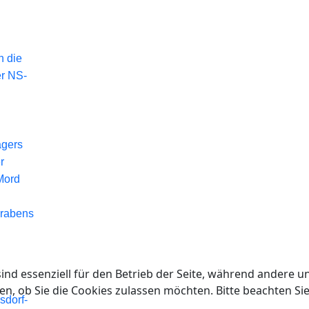
n die
er NS-
agers
r
Mord
Grabens
ind essenziell für den Betrieb der Seite, während andere u
en, ob Sie die Cookies zulassen möchten. Bitte beachten Si
sdorf-