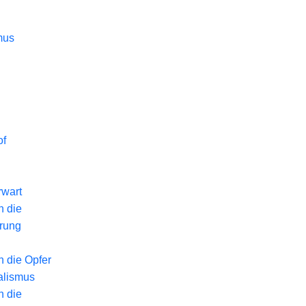
mus
of
wart
n die
erung
n die Opfer
alismus
n die