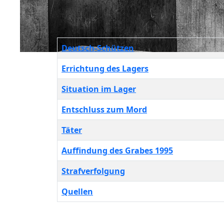
Beiträge
Titel
Deutsch-Schützen
Errichtung des Lagers
Situation im Lager
Entschluss zum Mord
Täter
Auffindung des Grabes 1995
Strafverfolgung
Quellen