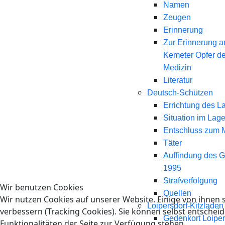
Namen
Zeugen
Erinnerung
Zur Erinnerung a
Kemeter Opfer d
Medizin
Literatur
Deutsch-Schützen
Errichtung des L
Situation im Lage
Entschluss zum 
Täter
Auffindung des 
1995
Strafverfolgung
Wir benutzen Cookies
Quellen
Wir nutzen Cookies auf unserer Website. Einige von ihnen s
Loipersdorf-Kitzladen
verbessern (Tracking Cookies). Sie können selbst entscheid
Gedenkort Loiper
Funktionalitäten der Seite zur Verfügung stehen.