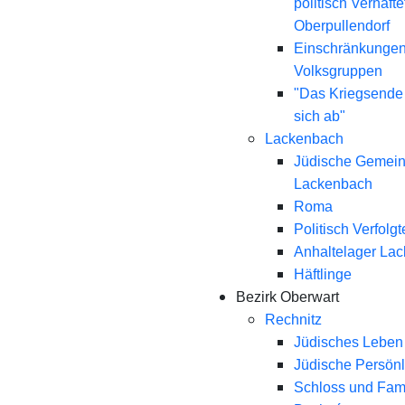
politisch Verhaft
Oberpullendorf
Einschränkungen
Volksgruppen
"Das Kriegsende
sich ab"
Lackenbach
Jüdische Gemei
Lackenbach
Roma
Politisch Verfolgt
Anhaltelager La
Häftlinge
Bezirk Oberwart
Rechnitz
Jüdisches Leben 
Jüdische Persönl
Schloss und Fami