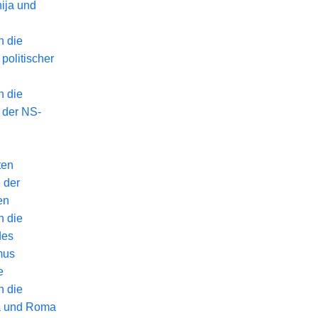
ija und
n die
politischer
n die
 der NS-
ten
 der
en
n die
des
mus
e
n die
a und Roma