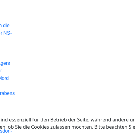
n die
er NS-
agers
r
Mord
Grabens
ind essenziell für den Betrieb der Seite, während andere u
en, ob Sie die Cookies zulassen möchten. Bitte beachten Si
sdorf-