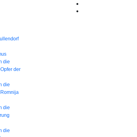
llendorf
mus
n die
 Opfer der
n die
 Romnija
n die
erung
n die