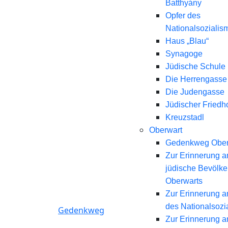
Batthyány
Opfer des
Nationalsozialis
Haus „Blau“
Synagoge
Jüdische Schule
Die Herrengasse
Die Judengasse
Jüdischer Friedh
Kreuzstadl
Oberwart
Gedenkweg Ober
Zur Erinnerung a
jüdische Bevölk
Oberwarts
Zur Erinnerung a
des Nationalsozi
Gedenkweg
Zur Erinnerung a