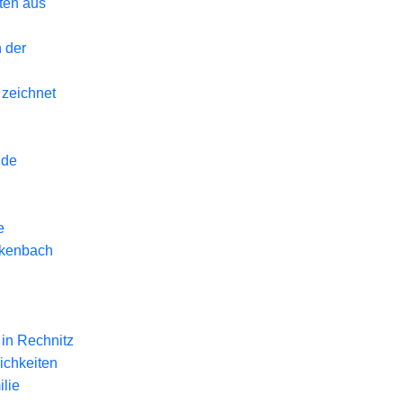
eten aus
 der
 zeichnet
nde
e
ckenbach
in Rechnitz
ichkeiten
lie