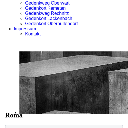
Gedenkweg Oberwart
Gedenkort Kemeten
Gedenkweg Rechnitz
Gedenkort Lackenbach
Gedenkort Oberpullendorf
Impressum
Kontakt
Roma