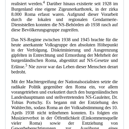
4
realisiert werden.
Darüber hinaus existierte seit 1928 im
Burgenland eine eigene Zigeunerkarthotek, in der zirka
8.000 Roma erfasst waren. Aufgrund dieser Vorarbeit
durch die lokalen und regionalen Gendarmerie-
Dienststellen konnten die NS-Behörden ab 1938 rasch auf
diese Bevölkerungsgruppe zugreifen.
Das NS-Regime zwischen 1938 und 1945 brachte für die
heute anerkannte Volksgruppe den absoluten Höhepunkt
in der Verfolgung. Diskriminierung und Ausgrenzung
gipfelten in Entrechtung und Ermordung der Mehrheit der
burgenländischen Roma, abgestützt auf NS-Gesetze und
5
Erlässe.
Nie zuvor war das Leben dieser Menschen derart
bedroht.
Mit der Machtergreifung der Nationalsozialisten setzte die
radikale Politik gegenüber den Roma ein, vor allem
vorangetrieben und exekutiert durch den burgenländischen
Landeshauptmann und stellvertretenden NS-Gauleiter, Dr.
Tobias Portschy. Es begann mit der Entziehung des
Wahlrechts, sodass Roma an der Volksabstimmung des 10.
Aprils 1938 nicht teilnehmen konnten. Es folgten ein
Musizierverbot in der Öffentlichkeit (Einkommensquelle
vieler Roma) sowie der Entziehung von
Gewerbeberechtigungen zur Ausübung eines