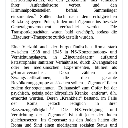
ihrer Aufenthaltsorte verbot, und den
Kriminalpolizeistellen befahl, Sammellager
9
einzurichten.
Sollten doch nach dem erfolgreichen
Blitzkrieg gegen Polen, Juden und Zigeuner ins besetzte
Generalgouvernement verfrachtet werden. Die
Transportkapazitäten waren bald erschöpft, sodass die
„Zigeuner“-Transporte zurückgestellt wurden.
Eine Vielzahl auch der burgenländischen Roma starb
zwischen 1938 und 1945 in NS-Konzentrations- und
Vernichtungslagern, in „Zigeunerlagern“ aufgrund
katastrophaler sanitärer Verhältnisse, durch Zwangsarbeit
oder bei medizinischen Experimenten, tituliert als
„Humanversuche“. Dazu zählten auch
Zwangssterilisationen, die diese gesamte
Bevölkerungsgruppe auslöschen sollten. „Zigeuner“ fielen
zudem der sogenannten „Euthanasie“ zum Opfer, bei der
psychisch, geistig oder körperlich Kranke „entfernt“, d.h.
ermordet wurden. Deren „Krankheit“ bestand, im Falle
der Roma, jedoch lediglich in ihrer
10
Rassenzugehörigkeit.
Die NS-Verfolgung und
Vernichtung der „Zigeuner“ ist mit jener der Juden
gleichzusetzen. Im Gegensatz zu den Juden hatten die
Roma und Sinti einen niedrigeren sozialen Status und