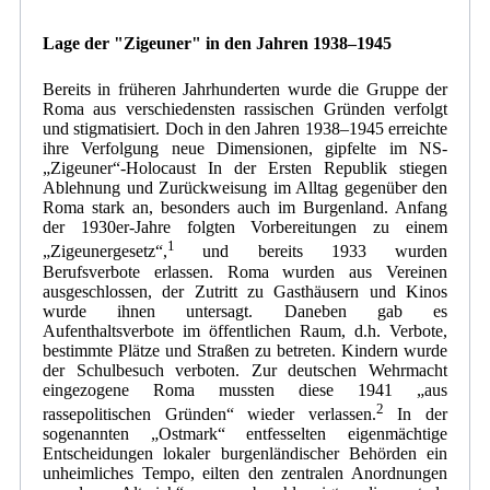
Lage der "Zigeuner" in den Jahren 1938
–
1945
Bereits in früheren Jahrhunderten wurde die Gruppe der
Roma aus verschiedensten rassischen Gründen verfolgt
und stigmatisiert. Doch in den Jahren 1938–1945 erreichte
ihre Verfolgung neue Dimensionen, gipfelte im NS-
„Zigeuner“-Holocaust In der Ersten Republik stiegen
Ablehnung und Zurückweisung im Alltag gegenüber den
Roma stark an, besonders auch im Burgenland. Anfang
der 1930er-Jahre folgten Vorbereitungen zu einem
1
„Zigeunergesetz“,
und bereits 1933 wurden
Berufsverbote erlassen. Roma wurden aus Vereinen
ausgeschlossen, der Zutritt zu Gasthäusern und Kinos
wurde ihnen untersagt. Daneben gab es
Aufenthaltsverbote im öffentlichen Raum, d.h. Verbote,
bestimmte Plätze und Straßen zu betreten. Kindern wurde
der Schulbesuch verboten. Zur deutschen Wehrmacht
eingezogene Roma mussten diese 1941 „aus
2
rassepolitischen Gründen“ wieder verlassen.
In der
sogenannten „Ostmark“ entfesselten eigenmächtige
Entscheidungen lokaler burgenländischer Behörden ein
unheimliches Tempo, eilten den zentralen Anordnungen