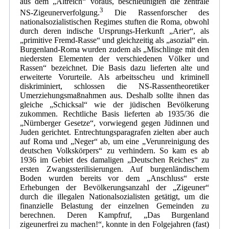
aus dem „Altreich“ voraus, beschleunigten die zentrale
3
NS-Zigeunerverfolgung.
Die Rassenforscher des
nationalsozialistischen Regimes stuften die Roma, obwohl
durch deren indische Ursprungs-Herkunft „Arier“, als
„primitive Fremd-Rasse“ und gleichzeitig als „asozial“ ein.
Burgenland-Roma wurden zudem als „Mischlinge mit den
niedersten Elementen der verschiedenen Völker und
Rassen“ bezeichnet. Die Basis dazu lieferten alte und
erweiterte Vorurteile. Als arbeitsscheu und kriminell
diskriminiert, schlossen die NS-Rassentheoretiker
Umerziehungsmaßnahmen aus. Deshalb sollte ihnen das
gleiche „Schicksal“ wie der jüdischen Bevölkerung
zukommen. Rechtliche Basis lieferten ab 1935/36 die
„Nürnberger Gesetze“, vorwiegend gegen Jüdinnen und
Juden gerichtet. Entrechtungsparagrafen zielten aber auch
auf Roma und „Neger“ ab, um eine „Verunreinigung des
deutschen Volkskörpers“ zu verhindern. So kam es ab
1936 im Gebiet des damaligen „Deutschen Reiches“ zu
ersten Zwangssterilisierungen. Auf burgenländischem
Boden wurden bereits vor dem „Anschluss“ erste
Erhebungen der Bevölkerungsanzahl der „Zigeuner“
durch die illegalen Nationalsozialisten getätigt, um die
finanzielle Belastung der einzelnen Gemeinden zu
berechnen. Deren Kampfruf, „Das Burgenland
zigeunerfrei zu machen!“, konnte in den Folgejahren (fast)