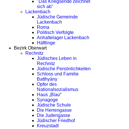
"Das Kriegsende zeichnet
sich ab"
Lackenbach
Jüdische Gemeinde
Lackenbach
Roma
Politisch Verfolgte
Anhaltelager Lackenbach
Häftlinge
Bezirk Oberwart
Rechnitz
Jüdisches Leben in
Rechnitz
Jüdische Persönlichkeiten
Schloss und Familie
Batthyány
Opfer des
Nationalsozialismus
Haus „Blau“
Synagoge
Jüdische Schule
Die Herrengasse
Die Judengasse
Jüdischer Friedhof
Kreuzstadl