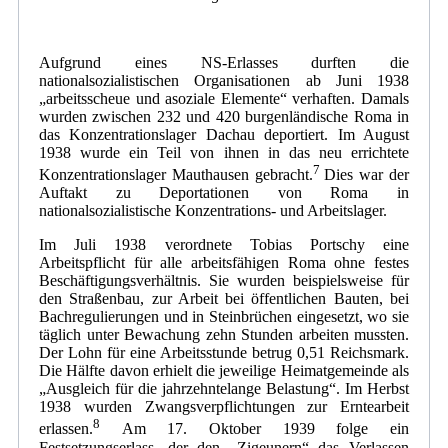
Aufgrund eines NS-Erlasses durften die
nationalsozialistischen Organisationen ab Juni 1938
„arbeitsscheue und asoziale Elemente“ verhaften. Damals
wurden zwischen 232 und 420 burgenländische Roma in
das Konzentrationslager Dachau deportiert. Im August
1938 wurde ein Teil von ihnen in das neu errichtete
7
Konzentrationslager Mauthausen gebracht.
Dies war der
Auftakt zu Deportationen von Roma in
nationalsozialistische Konzentrations- und Arbeitslager.
Im Juli 1938 verordnete Tobias Portschy eine
Arbeitspflicht für alle arbeitsfähigen Roma ohne festes
Beschäftigungsverhältnis. Sie wurden beispielsweise für
den Straßenbau, zur Arbeit bei öffentlichen Bauten, bei
Bachregulierungen und in Steinbrüchen eingesetzt, wo sie
täglich unter Bewachung zehn Stunden arbeiten mussten.
Der Lohn für eine Arbeitsstunde betrug 0,51 Reichsmark.
Die Hälfte davon erhielt die jeweilige Heimatgemeinde als
„Ausgleich für die jahrzehntelange Belastung“. Im Herbst
1938 wurden Zwangsverpflichtungen zur Erntearbeit
8
erlassen.
Am 17. Oktober 1939 folge ein
Festsetzungserlass, der den „Zigeunern“ das Verlassen