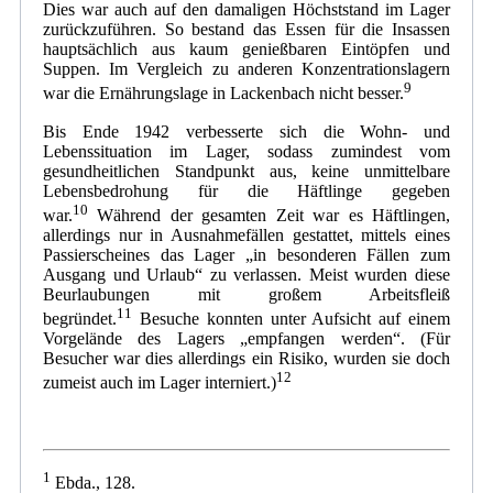
Dies war auch auf den damaligen Höchststand im Lager
zurückzuführen. So bestand das Essen für die Insassen
hauptsächlich aus kaum genießbaren Eintöpfen und
Suppen. Im Vergleich zu anderen Konzentrationslagern
9
war die Ernährungslage in Lackenbach nicht besser.
Bis Ende 1942 verbesserte sich die Wohn- und
Lebenssituation im Lager, sodass zumindest vom
gesundheitlichen Standpunkt aus, keine unmittelbare
Lebensbedrohung für die Häftlinge gegeben
10
war.
Während der gesamten Zeit war es Häftlingen,
allerdings nur in Ausnahmefällen gestattet, mittels eines
Passierscheines das Lager „in besonderen Fällen zum
Ausgang und Urlaub“ zu verlassen. Meist wurden diese
Beurlaubungen mit großem Arbeitsfleiß
11
begründet.
Besuche konnten unter Aufsicht auf einem
Vorgelände des Lagers „empfangen werden“. (Für
Besucher war dies allerdings ein Risiko, wurden sie doch
12
zumeist auch im Lager interniert.)
1
Ebda., 128.