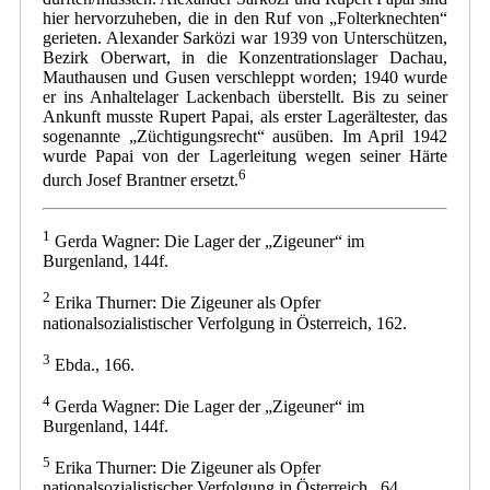
hier hervorzuheben, die in den Ruf von „Folterknechten“
gerieten. Alexander Sarközi war 1939 von Unterschützen,
Bezirk Oberwart, in die Konzentrationslager Dachau,
Mauthausen und Gusen verschleppt worden; 1940 wurde
er ins Anhaltelager Lackenbach überstellt. Bis zu seiner
Ankunft musste Rupert Papai, als erster Lagerältester, das
sogenannte „Züchtigungsrecht“ ausüben. Im April 1942
wurde Papai von der Lagerleitung wegen seiner Härte
6
durch Josef Brantner ersetzt.
1
Gerda Wagner: Die Lager der „Zigeuner“ im
Burgenland, 144f.
2
Erika Thurner: Die Zigeuner als Opfer
nationalsozialistischer Verfolgung in Österreich, 162.
3
Ebda., 166.
4
Gerda Wagner: Die Lager der „Zigeuner“ im
Burgenland, 144f.
5
Erika Thurner: Die Zigeuner als Opfer
nationalsozialistischer Verfolgung in Österreich., 64.