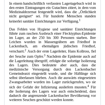
In einem handschriftlich verfassten Lagertagebuch wird in
den ersten Eintragungen ein Gutachten zitiert, in dem vom
Medizinaldezernat festgestellt wird, dass die „Örtlichkeit
nicht geeignet“ sei. Für hunderte Menschen standen
1
keinerlei sanitäre Einrichtungen zur Verfügung.
Das Fehlen von Hygiene und sanitärer Einrichtungen
führte zum raschen Ausbruch einer Flecktyphus-Epidemie
im Lager, an der 250 bis 300 Personen starben. Ihre
Leichen wurden in Massengräbern am Friedhof in
Lackenbach, am ehemaligen jüdischen Friedhof,
2
verscharrt.
Auch der erste Lagerleiter, Hans Kollross, fiel
3
der Seuche zum Opfer.
Nachdem die Epidemie auch auf
die Lagerleitung übergriff, erfolgte die sofortige Isolierung
des Lagers. Dies bedeutete aber auch, dass die
medizinische Versorgung durch den Lackenbacher
Gemeindearzt eingestellt wurde, und die Häftlinge sich
selbst überlassen blieben. Auch die auswärts eingesetzten
Zwangsarbeiter wurden ins Lager zurückgerufen, wo sie
4
sich der Gefahr der Infizierung ausliefern mussten.
Für
die Isolierung des Lagers war auch entscheidend, dass
dadurch die angrenzende Lackenbacher Bevölkerung vor
weiteren Seuchen geschützt werden konnte.