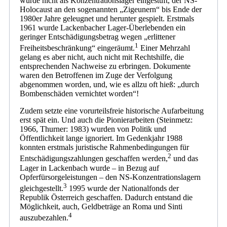
wurde nicht als Konzentrationslager eingestuft, der NS-
Holocaust an den sogenannten „Zigeunern“ bis Ende der
1980er Jahre geleugnet und herunter gespielt. Erstmals
1961 wurde Lackenbacher Lager-Überlebenden ein
geringer Entschädigungsbetrag wegen „erlittener
1
Freiheitsbeschränkung“ eingeräumt.
Einer Mehrzahl
gelang es aber nicht, auch nicht mit Rechtshilfe, die
entsprechenden Nachweise zu erbringen. Dokumente
waren den Betroffenen im Zuge der Verfolgung
abgenommen worden, und, wie es allzu oft hieß: „durch
Bombenschäden vernichtet worden“!
Zudem setzte eine vorurteilsfreie historische Aufarbeitung
erst spät ein. Und auch die Pionierarbeiten (Steinmetz:
1966, Thurner: 1983) wurden von Politik und
Öffentlichkeit lange ignoriert. Im Gedenkjahr 1988
konnten erstmals juristische Rahmenbedingungen für
2
Entschädigungszahlungen geschaffen werden,
und das
Lager in Lackenbach wurde – in Bezug auf
Opferfürsorgeleistungen – den NS-Konzentrationslagern
3
gleichgestellt.
1995 wurde der Nationalfonds der
Republik Österreich geschaffen. Dadurch entstand die
Möglichkeit, auch, Geldbeträge an Roma und Sinti
4
auszubezahlen.