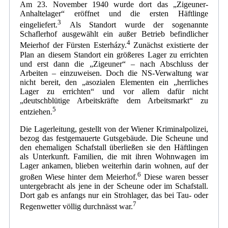
Am 23. November 1940 wurde dort das „Zigeuner-
Anhaltelager“ eröffnet und die ersten Häftlinge
3
eingeliefert.
Als Standort wurde der sogenannte
Schaflerhof ausgewählt ein außer Betrieb befindlicher
4
Meierhof der Fürsten Esterházy.
Zunächst existierte der
Plan an diesem Standort ein größeres Lager zu errichten
und erst dann die „Zigeuner“ – nach Abschluss der
Arbeiten – einzuweisen. Doch die NS-Verwaltung war
nicht bereit, den „asozialen Elementen ein „herrliches
Lager zu errichten“ und vor allem dafür nicht
„deutschblütige Arbeitskräfte dem Arbeitsmarkt“ zu
5
entziehen.
Die Lagerleitung, gestellt von der Wiener Kriminalpolizei,
bezog das festgemauerte Gutsgebäude. Die Scheune und
den ehemaligen Schafstall überließen sie den Häftlingen
als Unterkunft. Familien, die mit ihren Wohnwagen im
Lager ankamen, blieben weiterhin darin wohnen, auf der
6
großen Wiese hinter dem Meierhof.
Diese waren besser
untergebracht als jene in der Scheune oder im Schafstall.
Dort gab es anfangs nur ein Strohlager, das bei Tau- oder
7
Regenwetter völlig durchnässt war.