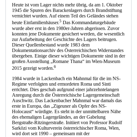
Heute ist vom Lager nichts mehr übrig, da am 1. Oktober
1945 die Spuren des Barackenlagers durch Brandstiftung
vernichtet wurden. Auf einem Teil des Geländes stehen
5
heute Einfamilienhäuser.
Das Kommandaturgebäude
wurde aber erst in den 1980er-Jahren abgerissen. Zuvor
konnten jene Dokumente gesichert werden, die wesentlich
zur Aufarbeitung der Geschichte des Lagers beitrugen.
Dieser Quellenbestand wurde 1983 dem
Dokumentationsarchiv des Österreichischen Widerstandes
übergeben. Einige dieser wichtigen Dokumente sind in der
großen Ausstellung „Romane Thana“ im Wien-Museum
6
2015 gezeigt worden.
1984 wurde in Lackenbach ein Mahnmal für die im NS-
Regime verfolgten und ermordeten Roma und Sinti
errichtet. Dies geschah aufgrund einer jahrzehntelangen
Anregung durch die Österreichische Lagergemeinschaft
Auschwitz. Das Lackenbacher Mahnmal war damals das
erste in Europa, das „Zigeuner als Opfer des NS-
Holocaust“ würdigte. Es steht in der unmittelbaren Nähe
des ehemaligen Lagergeländes, an der Gabelung
Bergstraße-Ritzingerstraße. Initiiert von Professor Rudolf
Sarközi vom Kulturverein österreichischer Roma, Wien,
wird dort seit 1990 – gemeinsam mit der