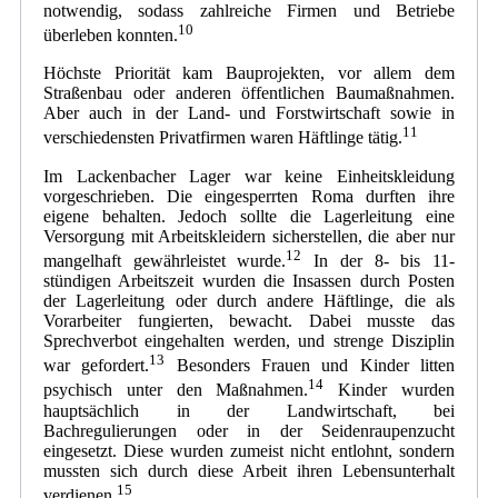
notwendig, sodass zahlreiche Firmen und Betriebe
10
überleben konnten.
Höchste Priorität kam Bauprojekten, vor allem dem
Straßenbau oder anderen öffentlichen Baumaßnahmen.
Aber auch in der Land- und Forstwirtschaft sowie in
11
verschiedensten Privatfirmen waren Häftlinge tätig.
Im Lackenbacher Lager war keine Einheitskleidung
vorgeschrieben. Die eingesperrten Roma durften ihre
eigene behalten. Jedoch sollte die Lagerleitung eine
Versorgung mit Arbeitskleidern sicherstellen, die aber nur
12
mangelhaft gewährleistet wurde.
In der 8- bis 11-
stündigen Arbeitszeit wurden die Insassen durch Posten
der Lagerleitung oder durch andere Häftlinge, die als
Vorarbeiter fungierten, bewacht. Dabei musste das
Sprechverbot eingehalten werden, und strenge Disziplin
13
war gefordert.
Besonders Frauen und Kinder litten
14
psychisch unter den Maßnahmen.
Kinder wurden
hauptsächlich in der Landwirtschaft, bei
Bachregulierungen oder in der Seidenraupenzucht
eingesetzt. Diese wurden zumeist nicht entlohnt, sondern
mussten sich durch diese Arbeit ihren Lebensunterhalt
15
verdienen.