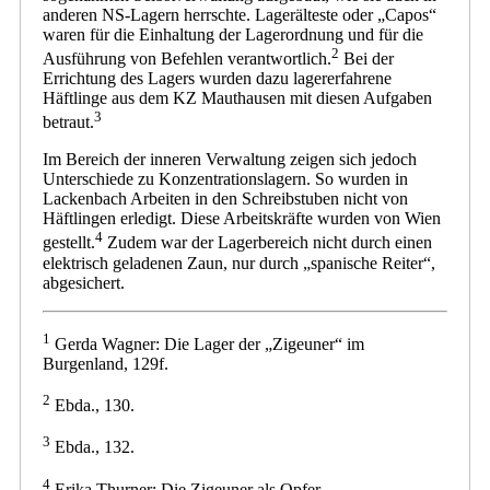
anderen NS-Lagern herrschte. Lagerälteste oder „Capos“
waren für die Einhaltung der Lagerordnung und für die
2
Ausführung von Befehlen verantwortlich.
Bei der
Errichtung des Lagers wurden dazu lagererfahrene
Häftlinge aus dem KZ Mauthausen mit diesen Aufgaben
3
betraut.
Im Bereich der inneren Verwaltung zeigen sich jedoch
Unterschiede zu Konzentrationslagern. So wurden in
Lackenbach Arbeiten in den Schreibstuben nicht von
Häftlingen erledigt. Diese Arbeitskräfte wurden von Wien
4
gestellt.
Zudem war der Lagerbereich nicht durch einen
elektrisch geladenen Zaun, nur durch „spanische Reiter“,
abgesichert.
1
Gerda Wagner: Die Lager der „Zigeuner“ im
Burgenland, 129f.
2
Ebda., 130.
3
Ebda., 132.
4
Erika Thurner: Die Zigeuner als Opfer