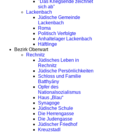
"Das Kriegsende zeichnet
sich ab"
Lackenbach
Jüdische Gemeinde
Lackenbach
Roma
Politisch Verfolgte
Anhaltelager Lackenbach
Häftlinge
Bezirk Oberwart
Rechnitz
Jüdisches Leben in
Rechnitz
Jüdische Persönlichkeiten
Schloss und Familie
Batthyány
Opfer des
Nationalsozialismus
Haus „Blau“
Synagoge
Jüdische Schule
Die Herrengasse
Die Judengasse
Jüdischer Friedhof
Kreuzstadl