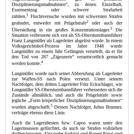
Disziplinierungsmaßnahmen“, zu denen Einzelhaft,
Essensentzug oder schwere Strafarbeit
1
zählten.
Fluchtversuche wurden mit schwersten Strafen
2
geahndet, entweder mit Prügelstrafe
oder auch der
3
Überstellung in ein großes Konzentrationslager.
Die
Situation verbesserte sich erst als SS-Obersturmbannführer
Franz Langmüller als Lagerleiter abgelöst wurde. In einem
Volksgerichtshof-Prozess im Jahre 1948 wurde
Langmüller zu einem Jahr Gefängnis verurteilt, da er für
den Tod von 287 „Zigeunern“ verantwortlich gemacht
4
werden konnte.
Langmüller wurde nach seiner Abberufung als Lagerleiter
zur Waffen-SS nach Polen versetzt. Unter seinem
Nachfolger, dem dritten Lagerleiter Fritz Eckschlager, wie
Langmüller SS-Obersturmbannführer verbesserten sich die
Zustände allmählich, und auch die Prügelstrafe sowie
jegliche „Form körperlicher Disziplinierungsmaßnahmen“
5
wurden abgeschafft.
Dessen Nachfolger, Julius Brunner,
verfolgte ebenso diese Linie.
Auch die Lagerältesten bzw. Capos waren unter den
Lagerinsassen gefürchtet, da auch sie Strafen vollziehen
durften/mussten. Alexander Sarközi und Rupert Papai sind