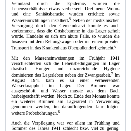
Veranlasst durch die Epidemie, wurden die
Lebensverhältnisse etwas verbessert. Drei neue Wohn-
und eine Sanitätsbaracke wurden errichtet; sowie
5
Wassereinrichtungen installiert.
Neben der medizinischen
Versorgung durch den Gemeindearzt konnte es auch
vorkommen, dass die Ortshebamme in das Lager geholt
wurde. Handelte es sich um akute Fälle, so wurden die
Insassen mit dem Rettungswagen oder mit einem privaten
6
Transport in das Krankenhaus Oberpullendorf gebracht.
Mit den Masseneinweisungen im Frühjahr 1941
verschlechterten sich die Lebensbedingungen im Lager
drastisch. Hunger und unzureichende Hygiene
7
dominierten das Lagerleben neben der Zwangsarbeit.
Im
August 1941 kam es zu einer verheerenden
Wasserknappheit im Lager. Der Brunnen war
ausgeschöpft, und Wasser musste aus dem Bach
herbeigeschafft werden. Noch zu Ende des Monats konnte
ein weiterer Brunnen am Lagerareal in Verwendung
genommen werden, im darauffolgenden Jahr folgten
8
weitere Probebohrungen.
Auch die Verpflegung war vor allem im Frühling und
Sommer des Jahres 1941 schlecht bzw. viel zu gering.