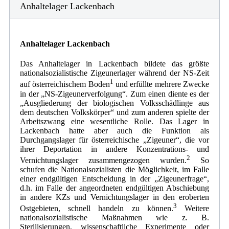
Anhaltelager Lackenbach
Anhaltelager Lackenbach
Das Anhaltelager in Lackenbach bildete das größte
nationalsozialistische Zigeunerlager während der NS-Zeit
1
auf österreichischem Boden
und erfüllte mehrere Zwecke
in der „NS-Zigeunerverfolgung“. Zum einen diente es der
„Ausgliederung der biologischen Volksschädlinge aus
dem deutschen Volkskörper“ und zum anderen spielte der
Arbeitszwang eine wesentliche Rolle. Das Lager in
Lackenbach hatte aber auch die Funktion als
Durchgangslager für österreichische „Zigeuner“, die vor
ihrer Deportation in andere Konzentrations- und
2
Vernichtungslager zusammengezogen wurden.
So
schufen die Nationalsozialisten die Möglichkeit, im Falle
einer endgültigen Entscheidung in der „Zigeunerfrage“,
d.h. im Falle der angeordneten endgültigen Abschiebung
in andere KZs und Vernichtungslager in den eroberten
3
Ostgebieten, schnell handeln zu können.
Weitere
nationalsozialistische Maßnahmen wie z. B.
Sterilisierungen, wissenschaftliche Experimente oder