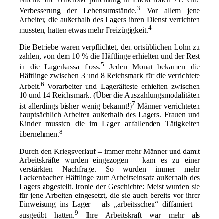
3
Verbesserung der Lebensumstände.
Vor allem jene
Arbeiter, die außerhalb des Lagers ihren Dienst verrichten
4
mussten, hatten etwas mehr Freizügigkeit.
Die Betriebe waren verpflichtet, den ortsüblichen Lohn zu
zahlen, von dem 10 % die Häftlinge erhielten und der Rest
5
in die Lagerkassa floss.
Jeden Monat bekamen die
Häftlinge zwischen 3 und 8 Reichsmark für die verrichtete
6
Arbeit.
Vorarbeiter und Lagerälteste erhielten zwischen
10 und 14 Reichsmark. (Über die Auszahlungsmodalitäten
7
ist allerdings bisher wenig bekannt!)
Männer verrichteten
hauptsächlich Arbeiten außerhalb des Lagers. Frauen und
Kinder mussten die im Lager anfallenden Tätigkeiten
8
übernehmen.
Durch den Kriegsverlauf – immer mehr Männer und damit
Arbeitskräfte wurden eingezogen – kam es zu einer
verstärkten Nachfrage. So wurden immer mehr
Lackenbacher Häftlinge zum Arbeitseinsatz außerhalb des
Lagers abgestellt. Ironie der Geschichte: Meist wurden sie
für jene Arbeiten eingesetzt, die sie auch bereits vor ihrer
Einweisung ins Lager – als „arbeitsscheu“ diffamiert –
9
ausgeübt hatten.
Ihre Arbeitskraft war mehr als