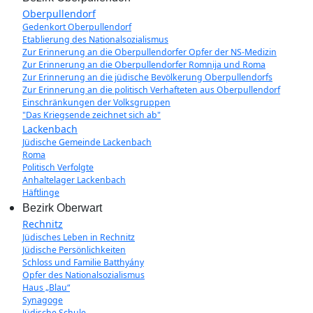
Oberpullendorf
Gedenkort Oberpullendorf
Etablierung des Nationalsozialismus
Zur Erinnerung an die Oberpullendorfer Opfer der NS-Medizin
Zur Erinnerung an die Oberpullendorfer Romnija und Roma
Zur Erinnerung an die jüdische Bevölkerung Oberpullendorfs
Zur Erinnerung an die politisch Verhafteten aus Oberpullendorf
Einschränkungen der Volksgruppen
"Das Kriegsende zeichnet sich ab"
Lackenbach
Jüdische Gemeinde Lackenbach
Roma
Politisch Verfolgte
Anhaltelager Lackenbach
Häftlinge
Bezirk Oberwart
Rechnitz
Jüdisches Leben in Rechnitz
Jüdische Persönlichkeiten
Schloss und Familie Batthyány
Opfer des Nationalsozialismus
Haus „Blau“
Synagoge
Jüdische Schule