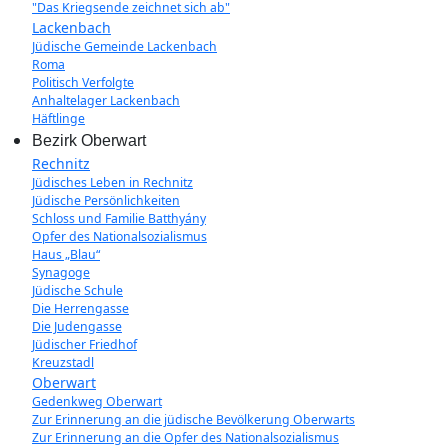
"Das Kriegsende zeichnet sich ab"
Lackenbach
Jüdische Gemeinde Lackenbach
Roma
Politisch Verfolgte
Anhaltelager Lackenbach
Häftlinge
Bezirk Oberwart
Rechnitz
Jüdisches Leben in Rechnitz
Jüdische Persönlichkeiten
Schloss und Familie Batthyány
Opfer des Nationalsozialismus
Haus „Blau“
Synagoge
Jüdische Schule
Die Herrengasse
Die Judengasse
Jüdischer Friedhof
Kreuzstadl
Oberwart
Gedenkweg Oberwart
Zur Erinnerung an die jüdische Bevölkerung Oberwarts
Zur Erinnerung an die Opfer des Nationalsozialismus