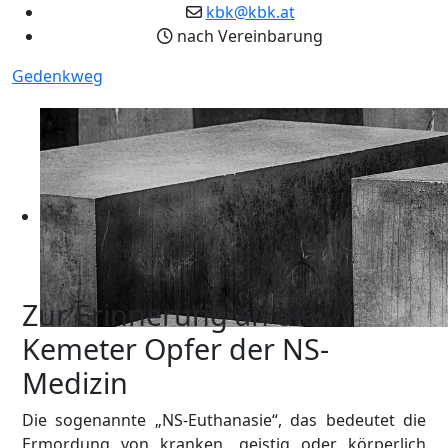
kbk@kbk.at
nach Vereinbarung
Gedenkweg
Zur Erinnerung an die
Kemeter Opfer der NS-
Medizin
Die sogenannte „NS-Euthanasie“, das bedeutet die
Ermordung von kranken, geistig oder körperlich