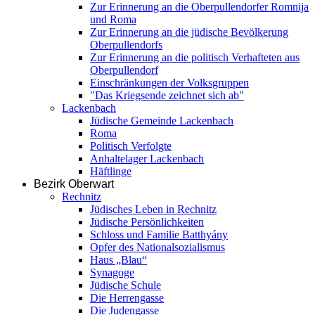
Zur Erinnerung an die Oberpullendorfer Romnija
und Roma
Zur Erinnerung an die jüdische Bevölkerung
Oberpullendorfs
Zur Erinnerung an die politisch Verhafteten aus
Oberpullendorf
Einschränkungen der Volksgruppen
"Das Kriegsende zeichnet sich ab"
Lackenbach
Jüdische Gemeinde Lackenbach
Roma
Politisch Verfolgte
Anhaltelager Lackenbach
Häftlinge
Bezirk Oberwart
Rechnitz
Jüdisches Leben in Rechnitz
Jüdische Persönlichkeiten
Schloss und Familie Batthyány
Opfer des Nationalsozialismus
Haus „Blau“
Synagoge
Jüdische Schule
Die Herrengasse
Die Judengasse