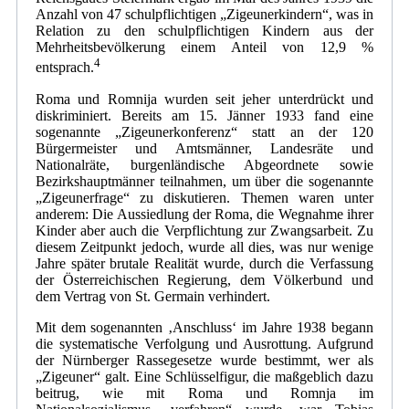
Anzahl von 47 schulpflichtigen „Zigeunerkindern“, was in
Relation zu den schulpflichtigen Kindern aus der
Mehrheitsbevölkerung einem Anteil von 12,9 %
4
entsprach.
Roma und Romnija wurden seit jeher unterdrückt und
diskriminiert. Bereits am 15. Jänner 1933 fand eine
sogenannte „Zigeunerkonferenz“ statt an der 120
Bürgermeister und Amtsmänner, Landesräte und
Nationalräte, burgenländische Abgeordnete sowie
Bezirkshauptmänner teilnahmen, um über die sogenannte
„Zigeunerfrage“ zu diskutieren. Themen waren unter
anderem: Die Aussiedlung der Roma, die Wegnahme ihrer
Kinder aber auch die Verpflichtung zur Zwangsarbeit. Zu
diesem Zeitpunkt jedoch, wurde all dies, was nur wenige
Jahre später brutale Realität wurde, durch die Verfassung
der Österreichischen Regierung, dem Völkerbund und
dem Vertrag von St. Germain verhindert.
Mit dem sogenannten ‚Anschluss‘ im Jahre 1938 begann
die systematische Verfolgung und Ausrottung. Aufgrund
der Nürnberger Rassegesetze wurde bestimmt, wer als
„Zigeuner“ galt. Eine Schlüsselfigur, die maßgeblich dazu
beitrug, wie mit Roma und Romnja im