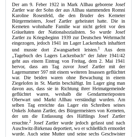
Der am 9. Feber 1922 in Mark Allhau geborene Josef
Zartler war der Sohn der aus Allhau stammenden Romni
Karoline Rosenfeld, die den Bruder des Kemeter
Bürgermeisters, Josef Zartler geheiratet hatte. Die in
Kemeten wohnhafte Familie war nicht gefeit vor den
Gräueltaten der Nationalsozialisten. So wurde Josef
Zartler zu Kriegsbeginn 1939 zur Deutschen Wehrmacht
eingezogen, jedoch 1941 im Lager Lackenbach inhaftiert
1
und musste dort Zwangsarbeit leisten.
Aus dem
„Tagebuch des Lagers Lackenbach“ der Jahre 1941/42
geht aus einem Eintrag von Freitag, dem 2. Mai 1941
hervor, dass am Tag zuvor Josef Zartler mit der
Lagernummer 597 mit einem weiteren Insassen geflüchtet
war. Die beiden waren ohne Bewachung in einem
Ziegelofen in St. Martin beschäftigt. Im Lager ging man
davon aus, dass sie in Richtung ihrer Heimatgemeinde
geflüchtet waren, weshalb die Gendarmerieposten
Oberwart und Markt Allhau verständigt wurden. Am
selben Tag erreichte das Lager ein Schreiben seines
Onkels Johann Zartler, des Bürgermeisters von Kemeten,
der um die Entlassung des Häftlings Josef Zartler
2
ersuchte.
Josef Zartler wurde jedoch gefasst und nach
Auschwitz-Birkenau deportiert, wo er schließlich ermordet
wurde. Auch seine Mutter und seine sechs Geschwister