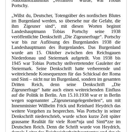
Nationalsozialismus „verfahren“ wurde, war Tobias
Portschy.
„Willst du, Deutscher, Totengräber des nordischen Blutes
im Burgenland werden, so übersehe nur die Gefahr, die
ihm Zigeuner sind“, mit diesen Worten beginnt
Landeshauptmann Tobias Portschy seine 1938
veröffentlichte Denkschrift „Die Zigeunerfrage“. Portschy
war bis zur Auflösung des Burgenlandes 1938 die
Landeshauptmann des Burgenlandes. Das Burgenland
wurde am 15. Oktober zwischen den Reichsgauen
Niederdonau und Steiermark aufgeteilt. Von 1938 bis
1945 war Tobias Portschy stellvertretender Gauleiter der
Steiermark. Seine Denkschrift hatte verheerende und
weitreichende Konsequenzen für das Schicksal der Roma
und Sinti – nicht nur im Burgenland, sondern im gesamten
Dritten Reich, denn seine Denkschrift „Die
Zigeunerfrage“ hatte auch einen weitreichenden Einfluss
auf die Politik in Berlin. Am 15.10.1938 war er in Berlin
wegen sogenannter „Zigeunerangelegenheiten“, um mit
Innenminister Willhelm Frick und Reinhard Heydrich das
weitere Vorgehen zu besprechen. Was Portschy in seiner
Denkschrift niederschrieb, wurde schon kurze Zeit später
grausame Realität für viele Rom*nja und Sinti*zze im
Deutschen Reich. Denn die Schrift wurde von Heydrich,