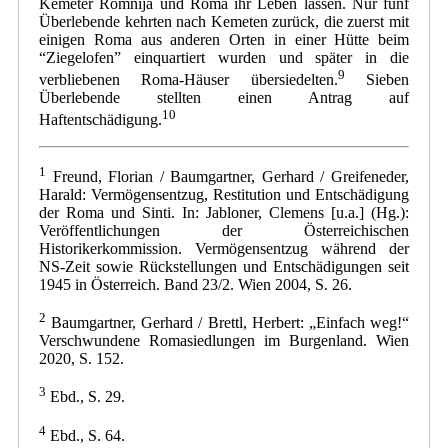
Kemeter Romnija und Roma ihr Leben lassen. Nur fünf
Überlebende kehrten nach Kemeten zurück, die zuerst mit
einigen Roma aus anderen Orten in einer Hütte beim
“Ziegelofen” einquartiert wurden und später in die
9
verbliebenen Roma-Häuser übersiedelten.
Sieben
Überlebende stellten einen Antrag auf
10
Haftentschädigung.
1
Freund, Florian / Baumgartner, Gerhard / Greifeneder,
Harald: Vermögensentzug, Restitution und Entschädigung
der Roma und Sinti. In: Jabloner, Clemens [u.a.] (Hg.):
Veröffentlichungen der Österreichischen
Historikerkommission. Vermögensentzug während der
NS-Zeit sowie Rückstellungen und Entschädigungen seit
1945 in Österreich. Band 23/2. Wien 2004, S. 26.
2
Baumgartner, Gerhard / Brettl, Herbert: „Einfach weg!“
Verschwundene Romasiedlungen im Burgenland. Wien
2020, S. 152.
3
Ebd., S. 29.
4
Ebd., S. 64.