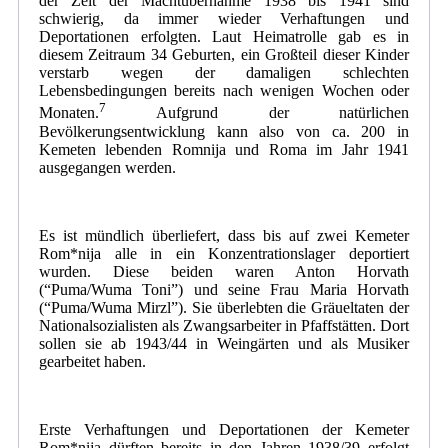
der Zeit der Machtübernahme 1938 bis 1941 sind
schwierig, da immer wieder Verhaftungen und
Deportationen erfolgten. Laut Heimatrolle gab es in
diesem Zeitraum 34 Geburten, ein Großteil dieser Kinder
verstarb wegen der damaligen schlechten
Lebensbedingungen bereits nach wenigen Wochen oder
7
Monaten.
Aufgrund der natürlichen
Bevölkerungsentwicklung kann also von ca. 200 in
Kemeten lebenden Romnija und Roma im Jahr 1941
ausgegangen werden.
Es ist mündlich überliefert, dass bis auf zwei Kemeter
Rom*nija alle in ein Konzentrationslager deportiert
wurden. Diese beiden waren Anton Horvath
(“Puma/Wuma Toni”) und seine Frau Maria Horvath
(“Puma/Wuma Mirzl”). Sie überlebten die Gräueltaten der
Nationalsozialisten als Zwangsarbeiter in Pfaffstätten. Dort
sollen sie ab 1943/44 in Weingärten und als Musiker
gearbeitet haben.
Erste Verhaftungen und Deportationen der Kemeter
Rom*nija dürften bereits in den Jahren 1938/39 erfolgt