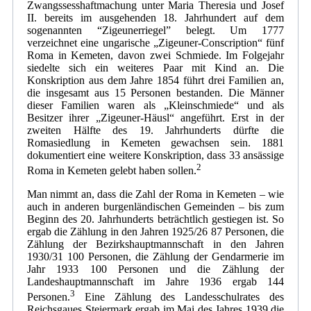
Zwangssesshaftmachung unter Maria Theresia und Josef
II. bereits im ausgehenden 18. Jahrhundert auf dem
sogenannten “Zigeunerriegel” belegt. Um 1777
verzeichnet eine ungarische „Zigeuner-Conscription“ fünf
Roma in Kemeten, davon zwei Schmiede. Im Folgejahr
siedelte sich ein weiteres Paar mit Kind an. Die
Konskription aus dem Jahre 1854 führt drei Familien an,
die insgesamt aus 15 Personen bestanden. Die Männer
dieser Familien waren als „Kleinschmiede“ und als
Besitzer ihrer „Zigeuner-Häusl“ angeführt. Erst in der
zweiten Hälfte des 19. Jahrhunderts dürfte die
Romasiedlung in Kemeten gewachsen sein. 1881
dokumentiert eine weitere Konskription, dass 33 ansässige
2
Roma in Kemeten gelebt haben sollen.
Man nimmt an, dass die Zahl der Roma in Kemeten – wie
auch in anderen burgenländischen Gemeinden – bis zum
Beginn des 20. Jahrhunderts beträchtlich gestiegen ist. So
ergab die Zählung in den Jahren 1925/26 87 Personen, die
Zählung der Bezirkshauptmannschaft in den Jahren
1930/31 100 Personen, die Zählung der Gendarmerie im
Jahr 1933 100 Personen und die Zählung der
Landeshauptmannschaft im Jahre 1936 ergab 144
3
Personen.
Eine Zählung des Landesschulrates des
Reichsgaues Steiermark ergab im Mai des Jahres 1939 die