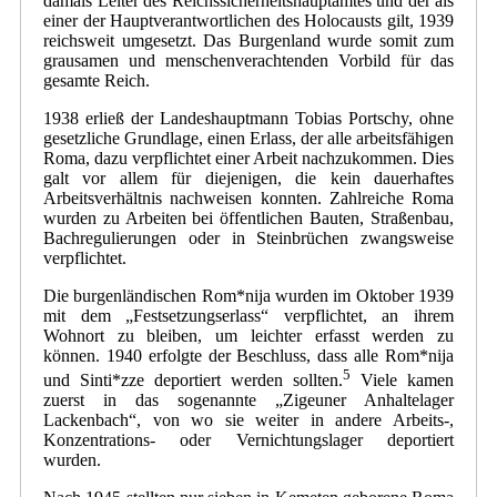
damals Leiter des Reichssicherheitshauptamtes und der als
einer der Hauptverantwortlichen des Holocausts gilt, 1939
reichsweit umgesetzt. Das Burgenland wurde somit zum
grausamen und menschenverachtenden Vorbild für das
gesamte Reich.
1938 erließ der Landeshauptmann Tobias Portschy, ohne
gesetzliche Grundlage, einen Erlass, der alle arbeitsfähigen
Roma, dazu verpflichtet einer Arbeit nachzukommen. Dies
galt vor allem für diejenigen, die kein dauerhaftes
Arbeitsverhältnis nachweisen konnten. Zahlreiche Roma
wurden zu Arbeiten bei öffentlichen Bauten, Straßenbau,
Bachregulierungen oder in Steinbrüchen zwangsweise
verpflichtet.
Die burgenländischen Rom*nija wurden im Oktober 1939
mit dem „Festsetzungserlass“ verpflichtet, an ihrem
Wohnort zu bleiben, um leichter erfasst werden zu
können. 1940 erfolgte der Beschluss, dass alle Rom*nija
5
und Sinti*zze deportiert werden sollten.
Viele kamen
zuerst in das sogenannte „Zigeuner Anhaltelager
Lackenbach“, von wo sie weiter in andere Arbeits-,
Konzentrations- oder Vernichtungslager deportiert
wurden.