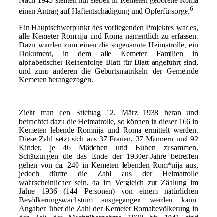
Nach 1945 stellten nur sieben in Kemeten geborene Roma
6
einen Antrag auf Haftentschädigung und Opferfürsorge.
Ein Hauptschwerpunkt des vorliegenden Projektes war es,
alle Kemeter Romnija und Roma namentlich zu erfassen.
Dazu wurden zum einen die sogenannte Heimatrolle, ein
Dokument, in dem alle Kemeter Familien in
alphabetischer Reihenfolge Blatt für Blatt angeführt sind,
und zum anderen die Geburtsmatrikeln der Gemeinde
Kemeten herangezogen.
Zieht man den Stichtag 12. März 1938 heran und
betrachtet dazu die Heimatrolle, so können in dieser 166 in
Kemeten lebende Romnija und Roma ermittelt werden.
Diese Zahl setzt sich aus 37 Frauen, 37 Männern und 92
Kinder, je 46 Mädchen und Buben zusammen.
Schätzungen die das Ende der 1930er-Jahre betreffen
gehen von ca. 240 in Kemeten lebenden Rom*nija aus,
jedoch dürfte die Zahl aus der Heimatrolle
wahrscheinlicher sein, da im Vergleich zur Zählung im
Jahre 1936 (144 Personen) von einem natürlichen
Bevölkerungswachstum ausgegangen werden kann.
Angaben über die Zahl der Kemeter Romabevölkerung in