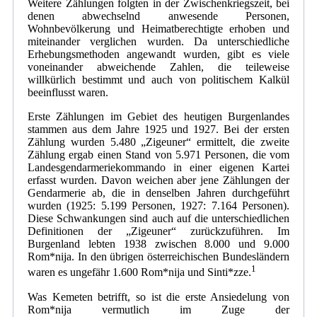
Weitere Zählungen folgten in der Zwischenkriegszeit, bei
denen abwechselnd anwesende Personen,
Wohnbevölkerung und Heimatberechtigte erhoben und
miteinander verglichen wurden. Da unterschiedliche
Erhebungsmethoden angewandt wurden, gibt es viele
voneinander abweichende Zahlen, die teileweise
willkürlich bestimmt und auch von politischem Kalkül
beeinflusst waren.
Erste Zählungen im Gebiet des heutigen Burgenlandes
stammen aus dem Jahre 1925 und 1927. Bei der ersten
Zählung wurden 5.480 „Zigeuner“ ermittelt, die zweite
Zählung ergab einen Stand von 5.971 Personen, die vom
Landesgendarmeriekommando in einer eigenen Kartei
erfasst wurden. Davon weichen aber jene Zählungen der
Gendarmerie ab, die in denselben Jahren durchgeführt
wurden (1925: 5.199 Personen, 1927: 7.164 Personen).
Diese Schwankungen sind auch auf die unterschiedlichen
Definitionen der „Zigeuner“ zurückzuführen. Im
Burgenland lebten 1938 zwischen 8.000 und 9.000
Rom*nija. In den übrigen österreichischen Bundesländern
1
waren es ungefähr 1.600 Rom*nija und Sinti*zze.
Was Kemeten betrifft, so ist die erste Ansiedelung von
Rom*nija vermutlich im Zuge der