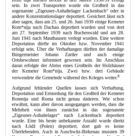
sein. In zwei Transporten wurde ein Großteil in das
sogenannte „Zigeuner-Anhaltelager Lackenbach“ oder in
andere Konzentrationslager deportiert. Gesichert lässt sich
aber sagen, dass am 25. und 26. Juni 1939 einige Kemeter
Rom*nija nach Dachau deportiert wurden und von dort
am 27. September 1939 nach Buchenwald und am 28.
Juni 1941 nach Mauthausen verlegt wurden. Eine weitere
Deportation dürfte im Oktober bzw. November 1941
erfolgt sein. Über die Verhaftungen dürften der damalige
Bürgermeister Johann Zartler und auch einige
Ortsbewohner informiert gewesen sein. Im Anschluss
daran erfolgte der Abriss eines Großteils der Holzhäuser
der Kemeter Rom*nija. Zwei bzw. drei Gebäude
8
verwendete die Gemeinde während des Krieges weiter.
Aufgrund fehlender Quellen lassen sich Verhaftung,
Deportation und Ermordung für den Großteil der Kemeter
Romnija und Roma nicht genau datieren. Wie schon
erwähnt, kann aber davon ausgegangen werden, dass die
Mehrheit von ihnen zunächst in das sogenannte
„Zigeuner-Anhaltelager“ nach Lackenbach deportiert
wurde. Eine bis heute unbekannte Anzahl wurde direkt
nach Łódź (Polen) deportiert, dort gab es keine
Überlebenden. Auch in Auschwitz-Birkenau mussten 39