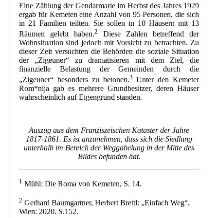
Eine Zählung der Gendarmarie im Herbst des Jahres 1929
ergab für Kemeten eine Anzahl von 95 Personen, die sich
in 21 Familien teilten. Sie sollen in 10 Häusern mit 13
2
Räumen gelebt haben.
Diese Zahlen betreffend der
Wohnsituation sind jedoch mit Vorsicht zu betrachten. Zu
dieser Zeit versuchten die Behörden die soziale Situation
der „Zigeuner“ zu dramatisieren mit dem Ziel, die
finanzielle Belastung der Gemeinden durch die
3
„Zigeuner“ besonders zu betonen.
Unter den Kemeter
Rom*nija gab es mehrere Grundbesitzer, deren Häuser
wahrscheinlich auf Eigengrund standen.
Auszug aus dem Franziszeischen Kataster der Jahre
1817-1861. Es ist anzunehmen, dass sich die Siedlung
unterhalb im Bereich der Weggabelung in der Mitte des
Bildes befunden hat.
1
Mühl: Die Roma von Kemeten, S. 14.
2
Gerhard Baumgartner, Herbert Brettl: „Einfach Weg“,
Wien: 2020. S.152.