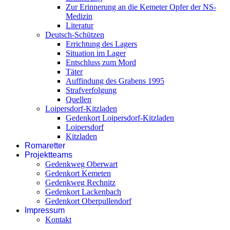
Zur Erinnerung an die Kemeter Opfer der NS-
Medizin
Literatur
Deutsch-Schützen
Errichtung des Lagers
Situation im Lager
Entschluss zum Mord
Täter
Auffindung des Grabens 1995
Strafverfolgung
Quellen
Loipersdorf-Kitzladen
Gedenkort Loipersdorf-Kitzladen
Loipersdorf
Kitzladen
Romaretter
Projektteams
Gedenkweg Oberwart
Gedenkort Kemeten
Gedenkweg Rechnitz
Gedenkort Lackenbach
Gedenkort Oberpullendorf
Impressum
Kontakt