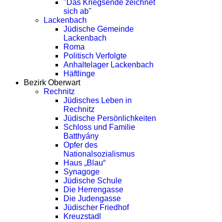
"Das Kriegsende zeichnet
sich ab"
Lackenbach
Jüdische Gemeinde
Lackenbach
Roma
Politisch Verfolgte
Anhaltelager Lackenbach
Häftlinge
Bezirk Oberwart
Rechnitz
Jüdisches Leben in
Rechnitz
Jüdische Persönlichkeiten
Schloss und Familie
Batthyány
Opfer des
Nationalsozialismus
Haus „Blau“
Synagoge
Jüdische Schule
Die Herrengasse
Die Judengasse
Jüdischer Friedhof
Kreuzstadl