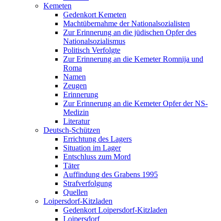
Kemeten
Gedenkort Kemeten
Machtübernahme der Nationalsozialisten
Zur Erinnerung an die jüdischen Opfer des
Nationalsozialismus
Politisch Verfolgte
Zur Erinnerung an die Kemeter Romnija und
Roma
Namen
Zeugen
Erinnerung
Zur Erinnerung an die Kemeter Opfer der NS-
Medizin
Literatur
Deutsch-Schützen
Errichtung des Lagers
Situation im Lager
Entschluss zum Mord
Täter
Auffindung des Grabens 1995
Strafverfolgung
Quellen
Loipersdorf-Kitzladen
Gedenkort Loipersdorf-Kitzladen
Loipersdorf