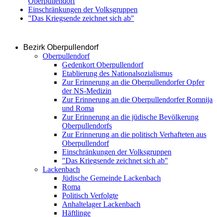
Oberpullendorf
Einschränkungen der Volksgruppen
"Das Kriegsende zeichnet sich ab"
Bezirk Oberpullendorf
Oberpullendorf
Gedenkort Oberpullendorf
Etablierung des Nationalsozialismus
Zur Erinnerung an die Oberpullendorfer Opfer
der NS-Medizin
Zur Erinnerung an die Oberpullendorfer Romnija
und Roma
Zur Erinnerung an die jüdische Bevölkerung
Oberpullendorfs
Zur Erinnerung an die politisch Verhafteten aus
Oberpullendorf
Einschränkungen der Volksgruppen
"Das Kriegsende zeichnet sich ab"
Lackenbach
Jüdische Gemeinde Lackenbach
Roma
Politisch Verfolgte
Anhaltelager Lackenbach
Häftlinge