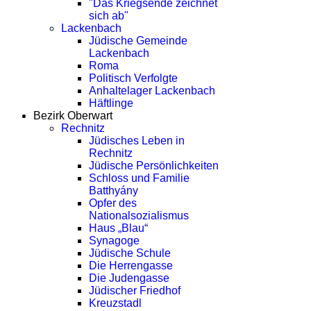
"Das Kriegsende zeichnet
sich ab"
Lackenbach
Jüdische Gemeinde
Lackenbach
Roma
Politisch Verfolgte
Anhaltelager Lackenbach
Häftlinge
Bezirk Oberwart
Rechnitz
Jüdisches Leben in
Rechnitz
Jüdische Persönlichkeiten
Schloss und Familie
Batthyány
Opfer des
Nationalsozialismus
Haus „Blau“
Synagoge
Jüdische Schule
Die Herrengasse
Die Judengasse
Jüdischer Friedhof
Kreuzstadl