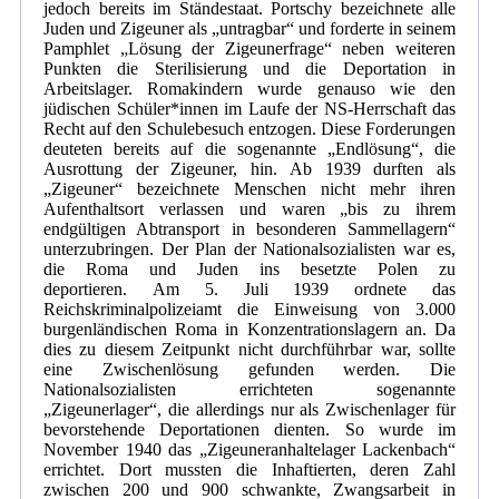
jedoch bereits im Ständestaat. Portschy bezeichnete alle
Juden und Zigeuner als „untragbar“ und forderte in seinem
Pamphlet „Lösung der Zigeunerfrage“ neben weiteren
Punkten die Sterilisierung und die Deportation in
Arbeitslager. Romakindern wurde genauso wie den
jüdischen Schüler*innen im Laufe der NS-Herrschaft das
Recht auf den Schulebesuch entzogen. Diese Forderungen
deuteten bereits auf die sogenannte „Endlösung“, die
Ausrottung der Zigeuner, hin. Ab 1939 durften als
„Zigeuner“ bezeichnete Menschen nicht mehr ihren
Aufenthaltsort verlassen und waren „bis zu ihrem
endgültigen Abtransport in besonderen Sammellagern“
unterzubringen. Der Plan der Nationalsozialisten war es,
die Roma und Juden ins besetzte Polen zu
deportieren. Am 5. Juli 1939 ordnete das
Reichskriminalpolizeiamt die Einweisung von 3.000
burgenländischen Roma in Konzentrationslagern an. Da
dies zu diesem Zeitpunkt nicht durchführbar war, sollte
eine Zwischenlösung gefunden werden. Die
Nationalsozialisten errichteten sogenannte
„Zigeunerlager“, die allerdings nur als Zwischenlager für
bevorstehende Deportationen dienten. So wurde im
November 1940 das „Zigeuneranhaltelager Lackenbach“
errichtet. Dort mussten die Inhaftierten, deren Zahl
zwischen 200 und 900 schwankte, Zwangsarbeit in