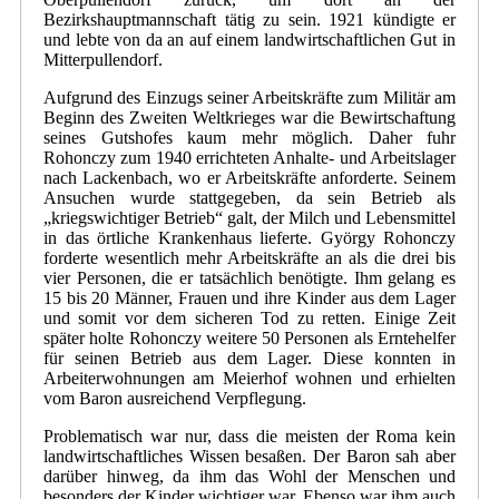
Bezirkshauptmannschaft tätig zu sein. 1921 kündigte er
und lebte von da an auf einem landwirtschaftlichen Gut in
Mitterpullendorf.
Aufgrund des Einzugs seiner Arbeitskräfte zum Militär am
Beginn des Zweiten Weltkrieges war die Bewirtschaftung
seines Gutshofes kaum mehr möglich. Daher fuhr
Rohonczy zum 1940 errichteten Anhalte- und Arbeitslager
nach Lackenbach, wo er Arbeitskräfte anforderte. Seinem
Ansuchen wurde stattgegeben, da sein Betrieb als
„kriegswichtiger Betrieb“ galt, der Milch und Lebensmittel
in das örtliche Krankenhaus lieferte. György Rohonczy
forderte wesentlich mehr Arbeitskräfte an als die drei bis
vier Personen, die er tatsächlich benötigte. Ihm gelang es
15 bis 20 Männer, Frauen und ihre Kinder aus dem Lager
und somit vor dem sicheren Tod zu retten. Einige Zeit
später holte Rohonczy weitere 50 Personen als Erntehelfer
für seinen Betrieb aus dem Lager. Diese konnten in
Arbeiterwohnungen am Meierhof wohnen und erhielten
vom Baron ausreichend Verpflegung.
Problematisch war nur, dass die meisten der Roma kein
landwirtschaftliches Wissen besaßen. Der Baron sah aber
darüber hinweg, da ihm das Wohl der Menschen und
besonders der Kinder wichtiger war. Ebenso war ihm auch