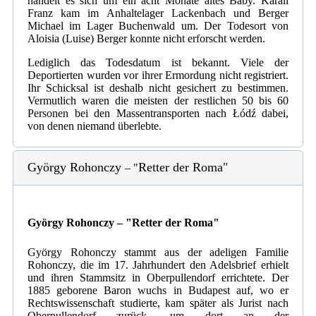
handelt es sich um ein acht Monate altes Baby. Karall
Franz kam im Anhaltelager Lackenbach und Berger
Michael im Lager Buchenwald um. Der Todesort von
Aloisia (Luise) Berger konnte nicht erforscht werden.
Lediglich das Todesdatum ist bekannt. Viele der
Deportierten wurden vor ihrer Ermordung nicht registriert.
Ihr Schicksal ist deshalb nicht gesichert zu bestimmen.
Vermutlich waren die meisten der restlichen 50 bis 60
Personen bei den Massentransporten nach Łódź dabei,
von denen niemand überlebte.
György Rohonczy
Retter der Roma"
– "
György Rohonczy
– "
Retter der Roma"
György Rohonczy stammt aus der adeligen Familie
Rohonczy, die im 17. Jahrhundert den Adelsbrief erhielt
und ihren Stammsitz in Oberpullendorf errichtete. Der
1885 geborene Baron wuchs in Budapest auf, wo er
Rechtswissenschaft studierte, kam später als Jurist nach
Oberpullendorf zurück, um dort an der