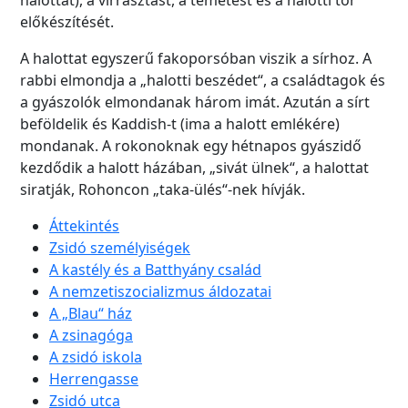
halottat), a virrasztást, a temetést és a halotti tor
előkészítését.
A halottat egyszerű fakoporsóban viszik a sírhoz. A
rabbi elmondja a „halotti beszédet“, a családtagok és
a gyászolók elmondanak három imát. Azután a sírt
beföldelik és Kaddish-t (ima a halott emlékére)
mondanak. A rokonoknak egy hétnapos gyászidő
kezdődik a halott házában, „sivát ülnek“, a halottat
siratják, Rohoncon „taka-ülés“-nek hívják.
Áttekintés
Zsidó személyiségek
A kastély és a Batthyány család
A nemzetiszocializmus áldozatai
A „Blau“ ház
A zsinagóga
A zsidó iskola
Herrengasse
Zsidó utca