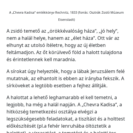
A „Chevra Kadisa“ emlékkönyv Rechnitz, 1833 (forrás: Osztrák Zsidó Múzeum
Eisenstadt)
A zsidó temető az „örökkévalóság háza“, „jó hely“,
nem a halál helye, hanem az „élet háza“. Ott vár az
elhunyt az utolsó ítéletre, hogy az új életben
feltámadjon. Az őt körülvevő föld a halott tulajdona
és érintetlennek kell maradnia.
A sírokat úgy helyezték, hogy a lábak Jeruzsálem felé
mutatnak, az elhantolt is ebben az irányba fekszik. A
sírköveket a legtöbb esetben a fejhez állítják.
A halottat a lehető leghamarabb el kell temetni, a
legjobb, ha még a halál napján. A „Chevra Kadisa“, a
hitközség temetkezési osztálya elvégzi a
legszükségesebb feladatokat, a tiszítást és a holttest
előkészítését (pl.a fehér lenruhába öltöztetik a