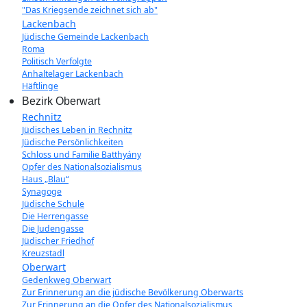
"Das Kriegsende zeichnet sich ab"
Lackenbach
Jüdische Gemeinde Lackenbach
Roma
Politisch Verfolgte
Anhaltelager Lackenbach
Häftlinge
Bezirk Oberwart
Rechnitz
Jüdisches Leben in Rechnitz
Jüdische Persönlichkeiten
Schloss und Familie Batthyány
Opfer des Nationalsozialismus
Haus „Blau“
Synagoge
Jüdische Schule
Die Herrengasse
Die Judengasse
Jüdischer Friedhof
Kreuzstadl
Oberwart
Gedenkweg Oberwart
Zur Erinnerung an die jüdische Bevölkerung Oberwarts
Zur Erinnerung an die Opfer des Nationalsozialismus