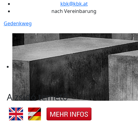
kbk@kbk.at
nach Vereinbarung
Gedenkweg
A zsidó temető