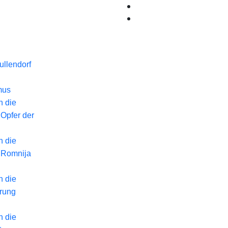
llendorf
mus
n die
 Opfer der
n die
 Romnija
n die
erung
n die