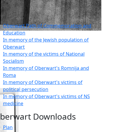
Oberwart Path of Commemoration and
Education
In memory of the Jewish population of
Oberwart
In memory of the victims of National
Socialism
In memory of Oberwart's Romnija and
Roma
In memory of Oberwart's victims of
political persecution
In memory of Oberwart's victims of NS
medicine
berwart Downloads
Plan