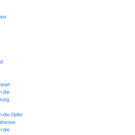
mus
of
wart
n die
erung
n die Opfer
alismus
n die