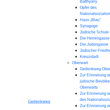
Batthyány
Opfer des
Nationalsozialis
Haus „Blau“
Synagoge
Jüdische Schule
Die Herrengasse
Die Judengasse
Jüdischer Friedh
Kreuzstadl
Oberwart
Gedenkweg Ober
Zur Erinnerung a
jüdische Bevölk
Oberwarts
Zur Erinnerung a
des Nationalsozi
Gedenkweg
Zur Erinnerung a