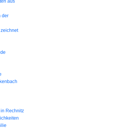
eten aus
 der
 zeichnet
nde
e
ckenbach
in Rechnitz
ichkeiten
lie