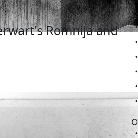
rwart's Romnija and
O