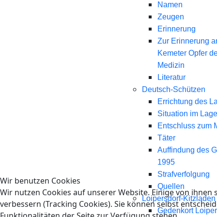
Namen
Zeugen
Erinnerung
Zur Erinnerung a
Kemeter Opfer d
Medizin
Literatur
Deutsch-Schützen
Errichtung des L
Situation im Lage
Entschluss zum 
Täter
Auffindung des 
1995
Strafverfolgung
Wir benutzen Cookies
Quellen
Wir nutzen Cookies auf unserer Website. Einige von ihnen s
Loipersdorf-Kitzladen
verbessern (Tracking Cookies). Sie können selbst entscheid
Gedenkort Loiper
Funktionalitäten der Seite zur Verfügung stehen.