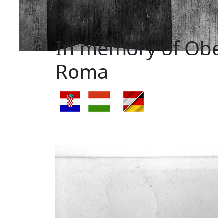
In memory of Obe
Roma