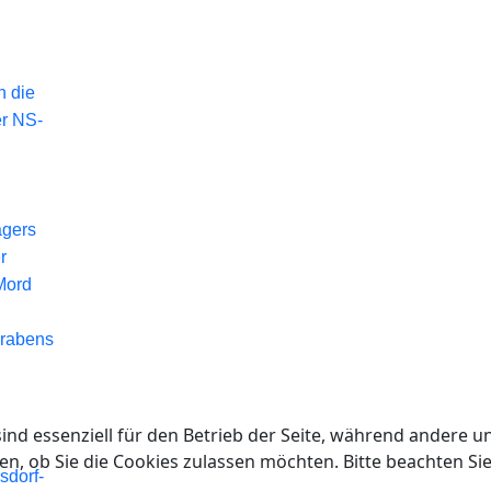
n die
er NS-
agers
r
Mord
Grabens
ind essenziell für den Betrieb der Seite, während andere u
en, ob Sie die Cookies zulassen möchten. Bitte beachten Si
sdorf-