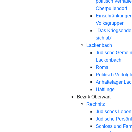
politisch Verhaft
Oberpullendorf
Einschränkungen
Volksgruppen
"Das Kriegsende
sich ab"
Lackenbach
Jüdische Gemei
Lackenbach
Roma
Politisch Verfolgt
Anhaltelager La
Häftlinge
Bezirk Oberwart
Rechnitz
Jüdisches Leben 
Jüdische Persönl
Schloss und Fami