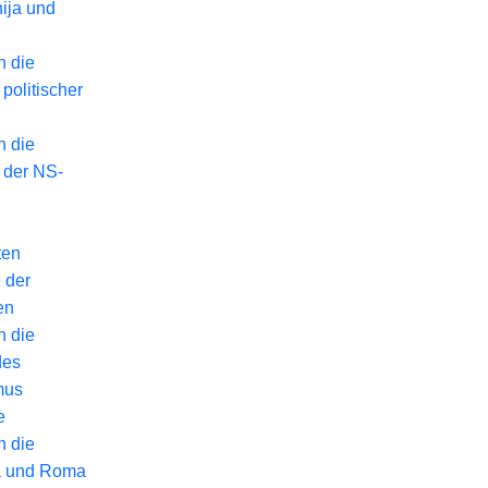
ija und
n die
politischer
n die
 der NS-
ten
 der
en
n die
des
mus
e
n die
a und Roma