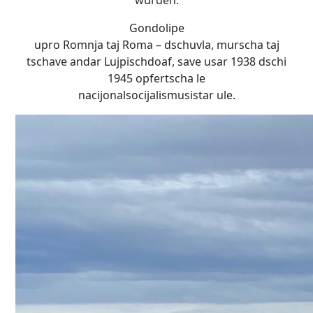
wurden.
Gondolipe
upro Romnja taj Roma – dschuvla, murscha taj
tschave andar Lujpischdoaf, save usar 1938 dschi
1945 opfertscha le
nacijonalsocijalismusistar ule.