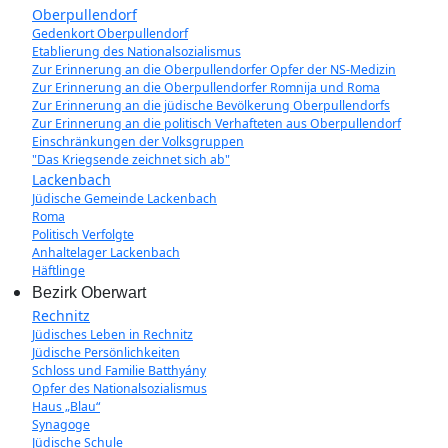
Oberpullendorf
Gedenkort Oberpullendorf
Etablierung des Nationalsozialismus
Zur Erinnerung an die Oberpullendorfer Opfer der NS-Medizin
Zur Erinnerung an die Oberpullendorfer Romnija und Roma
Zur Erinnerung an die jüdische Bevölkerung Oberpullendorfs
Zur Erinnerung an die politisch Verhafteten aus Oberpullendorf
Einschränkungen der Volksgruppen
"Das Kriegsende zeichnet sich ab"
Lackenbach
Jüdische Gemeinde Lackenbach
Roma
Politisch Verfolgte
Anhaltelager Lackenbach
Häftlinge
Bezirk Oberwart
Rechnitz
Jüdisches Leben in Rechnitz
Jüdische Persönlichkeiten
Schloss und Familie Batthyány
Opfer des Nationalsozialismus
Haus „Blau“
Synagoge
Jüdische Schule